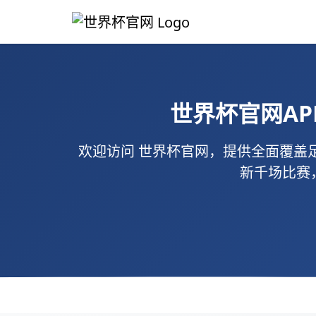
世界杯官网
A
欢迎访问
世界杯官网
，提供全面覆盖
新千场比赛