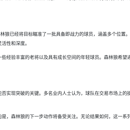
的报道，森林狼已经将目标瞄准了一批具备即战力的球员，涵盖多个位
灵活性和深度。
一些经验丰富的老将以及具有成长空间的年轻球员。森林狼希望
能否实现突破的关键。多名业内人士认为，球队在交易市场上的
的是，森林狼的下一步动作将备受关注。无论结果如何，这一系