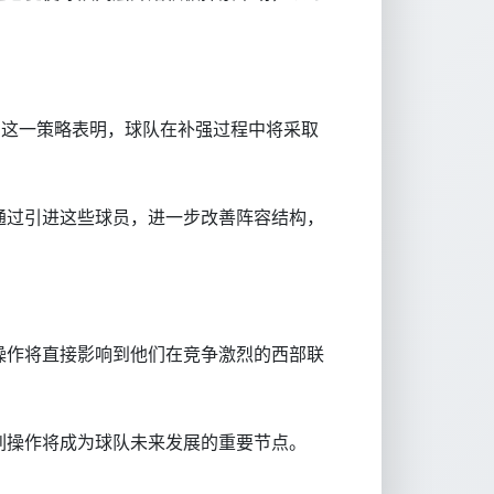
置。这一策略表明，球队在补强过程中将采取
通过引进这些球员，进一步改善阵容结构，
操作将直接影响到他们在竞争激烈的西部联
列操作将成为球队未来发展的重要节点。