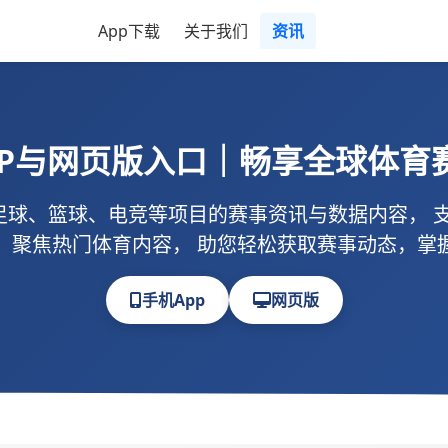
App下载
关于我们
资讯
PP与网页版入口｜畅享全球体育
足球、篮球、电竞等项目的赛事资讯与数据内容， 
，聚焦热门体育内容， 助您轻松获取赛事动态，掌
手机App
网页版