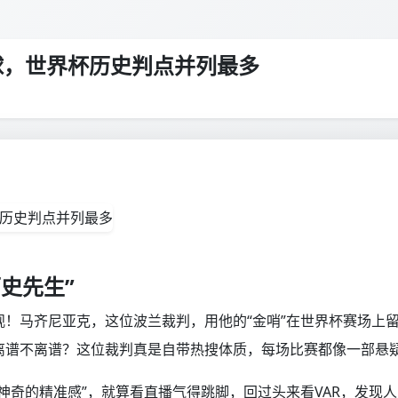
球，世界杯历史判点并列最多
史先生”
！马齐尼亚克，这位波兰裁判，用他的“金哨”在世界杯赛场上
离谱不离谱？这位裁判真是自带热搜体质，每场比赛都像一部悬
神奇的精准感”，就算看直播气得跳脚，回过头来看VAR，发现