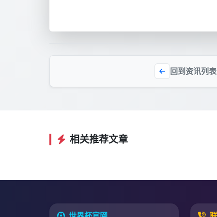
回到资讯列表
相关推荐文章
世界杯官网