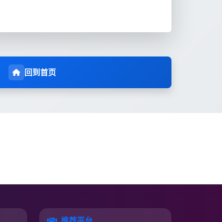
回到首页
推荐平台