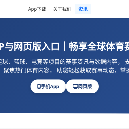
App下载
关于我们
资讯
PP与网页版入口｜畅享全球体育
足球、篮球、电竞等项目的赛事资讯与数据内容， 
，聚焦热门体育内容， 助您轻松获取赛事动态，掌
手机App
网页版