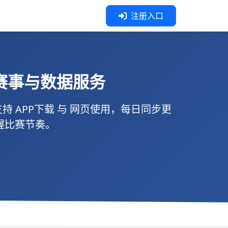
注册入口
赛事与数据服务
支持
APP下载
与
网页使用
，每日同步更
握比赛节奏。