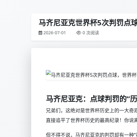
马齐尼亚克世界杯5次判罚点
2026-07-01
0 次阅读
马齐尼亚克：点球判罚的“历
兄弟们，这绝对是世界杯历史上的一大奇观
直接追平了世界杯历史的最高纪录！你说
但不得不说，马齐尼亚克的判罚却有一种“