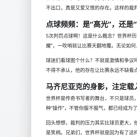
不出口，真是又爱又恨的存在。这样的裁
点球频频：是“高光”，还是“
5次判罚点球啊！这是什么概念？世界杯
魔”，一吹哨就让比赛天翻地覆。无论如
球迷们看球图个什么？不就是激情和争议
不得不承认，他的存在让比赛永远不缺看
马齐尼亚克的身影，注定载
世界杯是传奇书写者的舞台，不只是球员
种“操作”，不管你服不服气，都已经成为
回头想想，裁判的压力其实比球员更大，
是笑柄。兄弟们，世界杯就是因为有了这