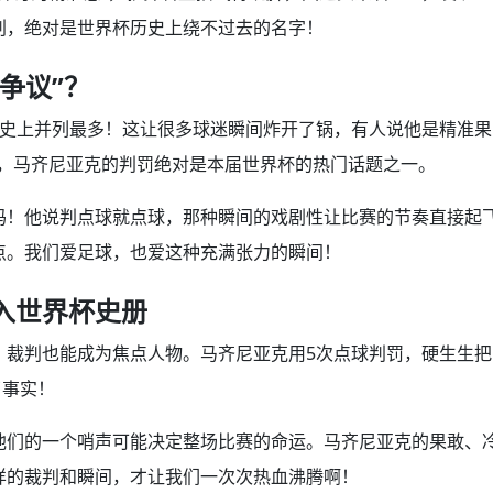
判，绝对是世界杯历史上绕不过去的名字！
争议”？
历史上并列最多！这让很多球迷瞬间炸开了锅，有人说他是精准果
何，马齐尼亚克的判罚绝对是本届世界杯的热门话题之一。
吗！他说判点球就点球，那种瞬间的戏剧性让比赛的节奏直接起
点。我们爱足球，也爱这种充满张力的瞬间！
入世界杯史册
，裁判也能成为焦点人物。马齐尼亚克用5次点球判罚，硬生生
了事实！
他们的一个哨声可能决定整场比赛的命运。马齐尼亚克的果敢、
样的裁判和瞬间，才让我们一次次热血沸腾啊！