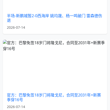
半场-新鹏城暂2-0西海岸 姚均晟、杨一鸣破门 雷森德伤
退
2026-07-14
官方：巴黎免签18岁门将隆戈尼，合同至2031年+新赛
季穿16号
2026-07-14