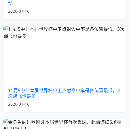
动
2026-07-16
11罚5中！本届世界杯中卫点射命中率是各位置最低，3
次踢飞也最多
2026-07-16