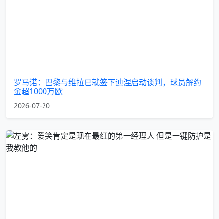
罗马诺：巴黎与维拉已就签下迪涅启动谈判，球员解约
金超1000万欧
2026-07-20