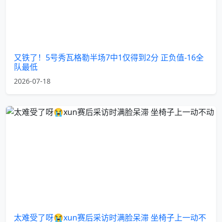
又铁了！5号秀瓦格勒半场7中1仅得到2分 正负值-16全
队最低
2026-07-18
太难受了呀😭xun赛后采访时满脸呆滞 坐椅子上一动不