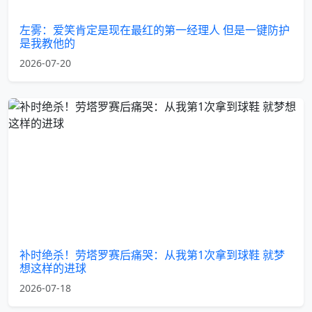
左雾：爱笑肯定是现在最红的第一经理人 但是一键防护
是我教他的
2026-07-20
补时绝杀！劳塔罗赛后痛哭：从我第1次拿到球鞋 就梦
想这样的进球
2026-07-18